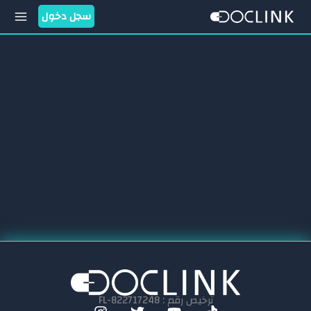
خطي
سجل دخول
لى
لمحتوى
ترخيص رقم : FL-822717248