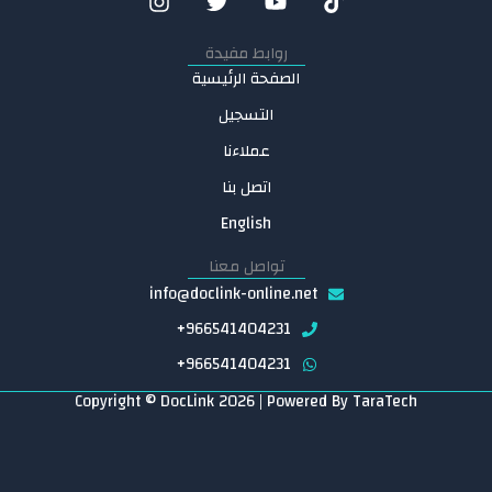
I
T
n
w
s
i
روابط مفيدة
t
t
الصفحة الرئيسية
a
t
g
e
التسجيل
r
r
a
عملاءنا
m
اتصل بنا
English
تواصل معنا
info@doclink-online.net
+966541404231
+966541404231
Copyright © DocLink 2026 | Powered By
TaraTech